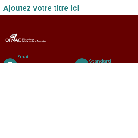
Ajoutez votre titre ici
Email
Standard
ofnac@ofnac.s
+221 3388 99 838
n
A propos
L’Office national de Lutte contre la Fraude et la