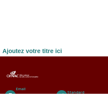
Ajoutez votre titre ici
Email
Standard
ofnac@ofnac.
+221 3388 99 838
sn