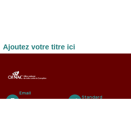
Ajoutez votre titre ici
Email
Standard
ofnac@ofnac.
+221 3388 99 838
sn