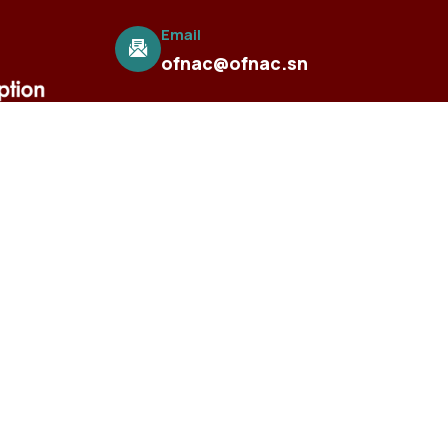
Email
ofnac@ofnac.sn
Coopération
Visitez le site web de l'Association
ernationale des autorités anti-corruption
(IAACA)