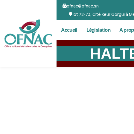
ofnac@ofnac.sn
lot 72-73, Cité Keur Gorgui à
Accueil
Législation
A pro
HALT