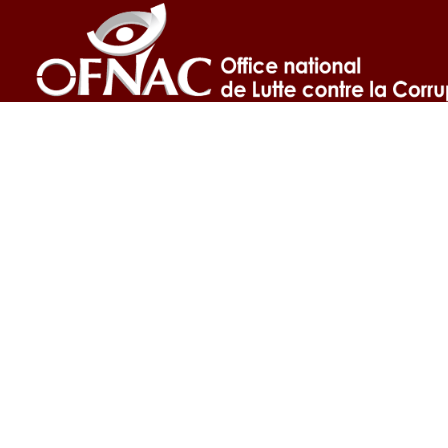
A propos
L’Office national de Lutte contre la Fraude et la
Corruption est une Autorité administrative
int
indépendante (AAI)
dotée d’une autonomie
financière et
rattaché à la Présidence de la
République.