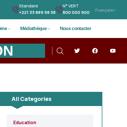
Standard
N° VERT
+221 33 889 98 38
800 000 900
Language
oine
Médiathèque
Nous contacter
ON
All Categories
Education