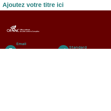
Ajoutez votre titre ici
Email
Standard
ofnac@ofnac.
+221 3388 99 838
sn
A propos
L’Office national de Lutte contre la Fraude et la