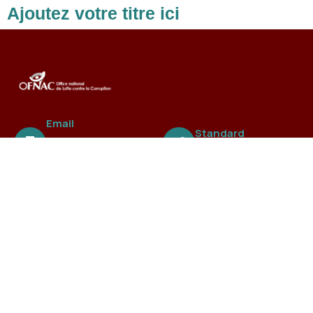
Ajoutez votre titre ici
Email
Standard
ofnac@ofnac.
+221 3388 99 838
sn
A propos
L’Office national de Lutte contre la Fraude et la