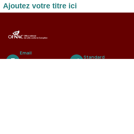
Ajoutez votre titre ici
Email
Standard
ofnac@ofnac.
+221 3388 99 838
sn
A propos
L’Office national de Lutte contre la Fraude et la