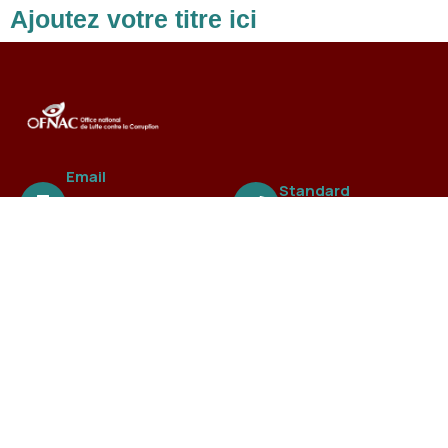
Ajoutez votre titre ici
Email
Standard
ofnac@ofnac.
+221 3388 99 838
sn
A propos
L’Office national de Lutte contre la Fraude et la