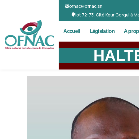
ofnac@ofnac.sn
lot 72-73, Cité Keur Gorgui à
Accueil
Législation
A pro
HALT