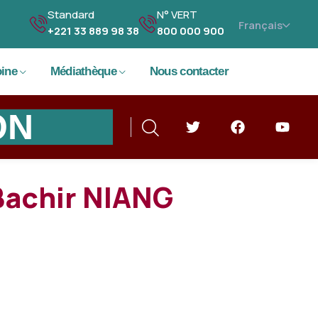
Standard
N° VERT
+221 33 889 98 38
800 000 900
Language
oine
Médiathèque
Nous contacter
ON
achir NIANG