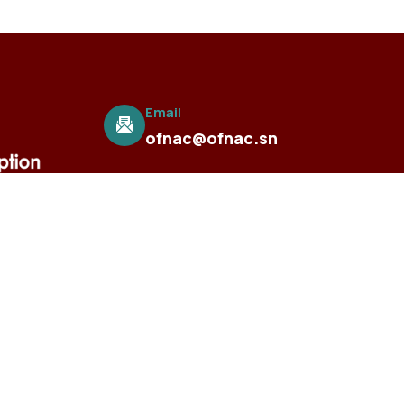
Email
ofnac@ofnac.sn
Coopération
Visitez le site web de l'Association
ernationale des autorités anti-corruption