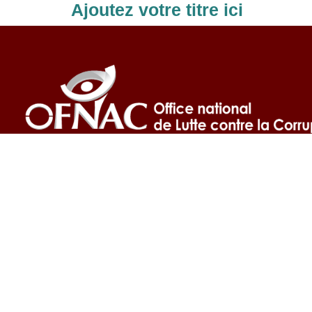
Ajoutez votre titre ici
A propos
L’Office national de Lutte contre la Fraude et la
Corruption est une Autorité administrative
int