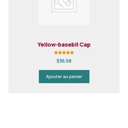
Yellow-basebll Cap
Note
$
36.58
5.00
sur 5
Ajouter au panier