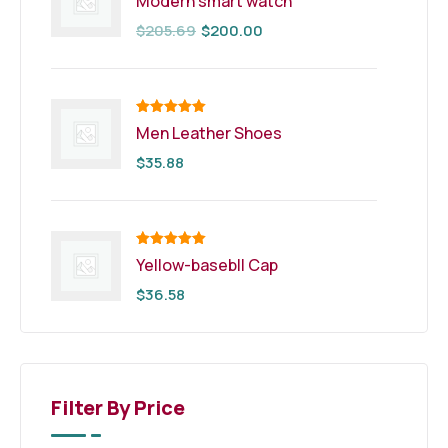
Modern smart watch
sur 5
$
205.69
$
200.00
Note
5.00
Men Leather Shoes
sur 5
$
35.88
Note
5.00
Yellow-basebll Cap
sur 5
$
36.58
Filter By Price