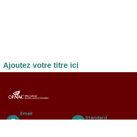
Ajoutez votre titre ici
Email
Standard
ofnac@ofnac.
+221 3388 99 838
sn