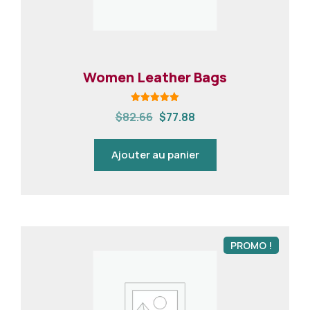
Women Leather Bags
Note
$
82.66
$
77.88
5.00
sur 5
Ajouter au panier
PROMO !