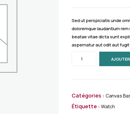
Sed ut perspiciatis unde omn
doloremque laudantium rem r
beatae vitae dicta sunt exp
aspernatur aut odit aut fug
AJOUTER
Catégories :
Canvas Ba
Étiquette :
Watch