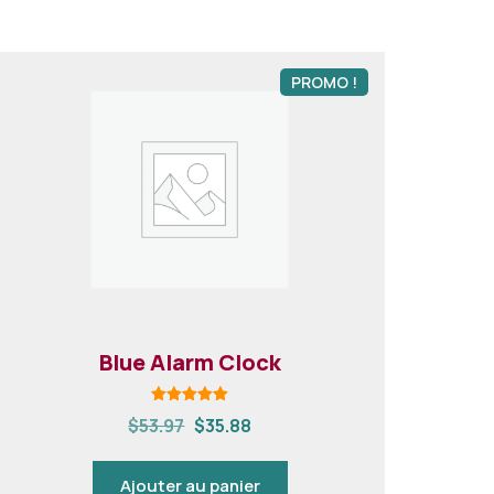
PROMO !
Blue Alarm Clock
Note
$
53.97
$
35.88
5.00
sur 5
Ajouter au panier