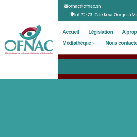
ofnac@ofnac.sn
lot 72-73, Cité Keur Gorgui à
Accueil
Législation
A pro
Médiathèque
Nous contacte