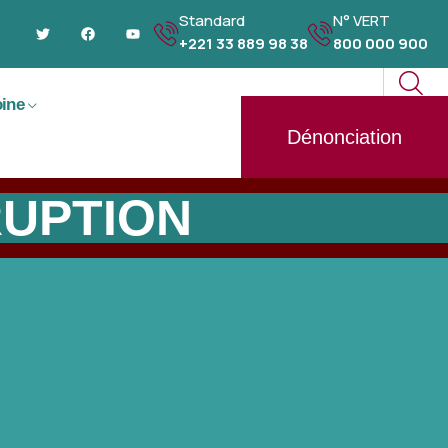
Standard
N° VERT
+221 33 889 98 38
800 000 900
oine
Dénonciation
RUPTION