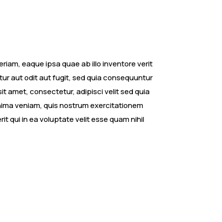
iam, eaque ipsa quae ab illo inventore verit
ur aut odit aut fugit, sed quia consequuntur
t amet, consectetur, adipisci velit sed quia
nima veniam, quis nostrum exercitationem
t qui in ea voluptate velit esse quam nihil