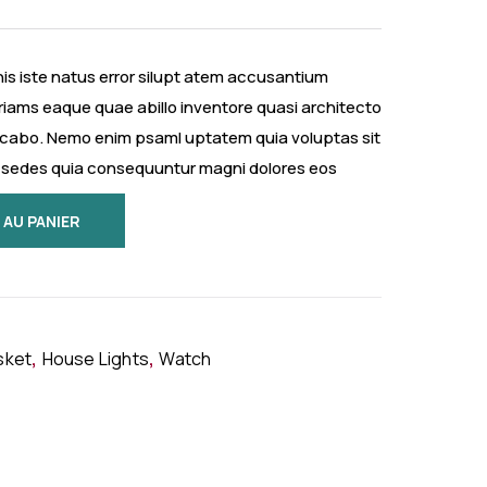
is iste natus error silupt atem accusantium
iams eaque quae abillo inventore quasi architecto
licabo. Nemo enim psaml uptatem quia voluptas sit
it sedes quia consequuntur magni dolores eos
 AU PANIER
,
,
sket
House Lights
Watch