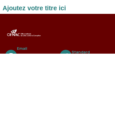
Ajoutez votre titre ici
Email
Standard
ofnac@ofnac.
+221 3388 99 838
sn
A propos