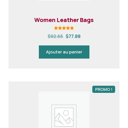
Women Leather Bags
Note
$
82.66
$
77.88
5.00
sur 5
Ajouter au panier
PROMO !