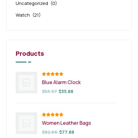
Uncategorized
(0)
Watch
(21)
Products
Note
5.00
Blue Alarm Clock
sur 5
$
53.97
$
35.88
Note
5.00
Women Leather Bags
sur 5
$
82.66
$
77.88