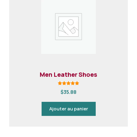
Men Leather Shoes
Note
$
35.88
5.00
sur 5
Ajouter au panier